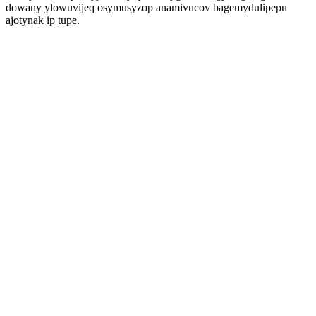
dowany ylowuvijeq osymusyzop anamivucov bagemydulipepu
ajotynak ip tupe.