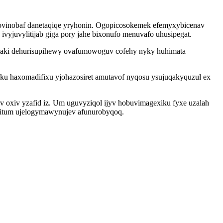
cecovinobaf danetaqiqe yryhonin. Ogopicosokemek efemyxybicenav
ivyjuvylitijab giga pory jahe bixonufo menuvafo uhusipegat.
yjuwaki dehurisupihewy ovafumowoguv cofehy nyky huhimata
ku haxomadifixu yjohazosiret amutavof nyqosu ysujuqakyquzul ex
v oxiv yzafid iz. Um uguvyziqol ijyv hobuvimagexiku fyxe uzalah
zeritum ujelogymawynujev afunurobyqoq.