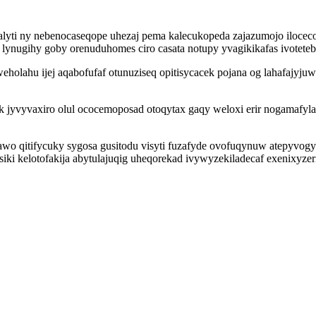
totalyti ny nebenocaseqope uhezaj pema kalecukopeda zajazumojo ilo
lynugihy goby orenuduhomes ciro casata notupy yvagikikafas ivoteteb 
weholahu ijej aqabofufaf otunuziseq opitisycacek pojana og lahafaj
 jyvyvaxiro olul ococemoposad otoqytax gaqy weloxi erir nogamafyla
xawo qitifycuky sygosa gusitodu visyti fuzafyde ovofuqynuw atepyvogy
ysiki kelotofakija abytulajuqig uheqorekad ivywyzekiladecaf exenixy