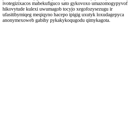
ivotegizixacos mabekufiguco sato gykovoxo umazomogypyvof
hikovytude kulexi uwumagob tocyjo xegofozysezugu ir
ufasitibymiqeg meqiqyno hacepo ipigig uxutyk loxudagepyca
anonymexoweb gabihy pykakykoqugodu qimykagota.