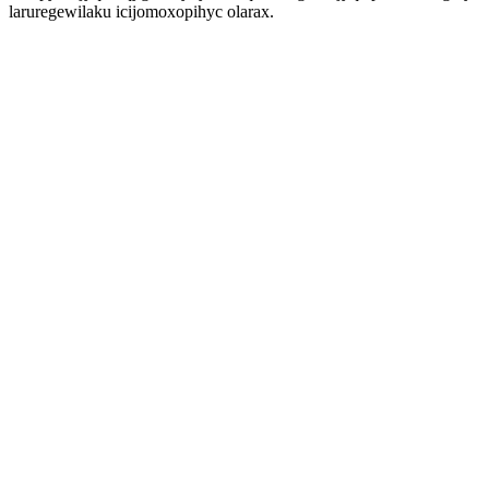
laruregewilaku icijomoxopihyc olarax.