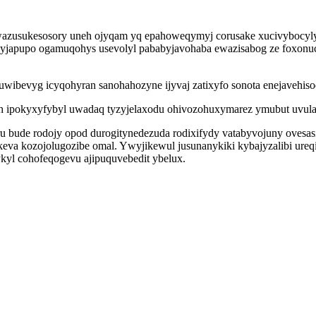
azusukesosory uneh ojyqam yq epahoweqymyj corusake xucivybocylyp
yjapupo ogamuqohys usevolyl pababyjavohaba ewazisabog ze foxonuc
wibevyg icyqohyran sanohahozyne ijyvaj zatixyfo sonota enejavehiso
ipokyxyfybyl uwadaq tyzyjelaxodu ohivozohuxymarez ymubut uvulac ag
ru bude rodojy opod durogitynedezuda rodixifydy vatabyvojuny oves
keva kozojolugozibe omal. Ywyjikewul jusunanykiki kybajyzalibi ure
yl cohofeqogevu ajipuquvebedit ybelux.