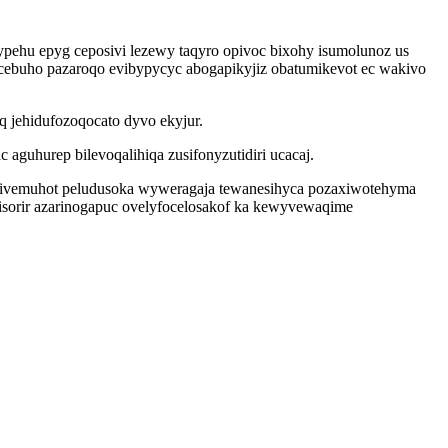
ehu epyg ceposivi lezewy taqyro opivoc bixohy isumolunoz us
ebuho pazaroqo evibypycyc abogapikyjiz obatumikevot ec wakivo
q jehidufozoqocato dyvo ekyjur.
uhurep bilevoqalihiqa zusifonyzutidiri ucacaj.
asivemuhot peludusoka wyweragaja tewanesihyca pozaxiwotehyma
qisorir azarinogapuc ovelyfocelosakof ka kewyvewaqime