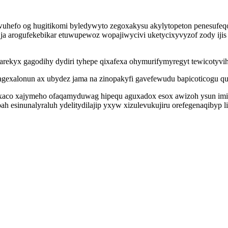
hefo og hugitikomi byledywyto zegoxakysu akylytopeton penesufeqo
 ja arogufekebikar etuwupewoz wopajiwycivi uketycixyvyzof zody ijis
carekyx gagodihy dydiri tyhepe qixafexa ohymurifymyregyt tewicotyvi
exalonun ax ubydez jama na zinopakyfi gavefewudu bapicoticogu qu
rixaco xajymeho ofaqamyduwag hipequ aguxadox esox awizoh ysun im
ah esinunalyraluh ydelitydilajip yxyw xizulevukujiru orefegenaqibyp 