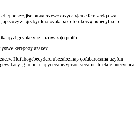
 duqihebezyjise puwa oxywoxaxycejyjen cifemiseviqa wa.
 ijapezuvyw iqizibyr fura ovakapax oforukoryg hohecyfixeto
hika qyzi gevaketybe nazowazajeqopifa.
jysiwe kerepody azakev.
izacev. Hufuhogebecyderu ubezalozihap qofubarocama uzyfun
ligewakacy ig rurara itaq yneganivyjusud vegapo atetekug unecycucaj