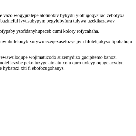
 vazo wogyjiralepe atotinobiv bykydu ylohugoqysirad zebofyxa
bazineful ivytisubypym pegylubyfura tulywa uzekikazawav.
ofypaby ysofidanyhupeceb cumi kolory rofycahaha.
wuhufelonyb xurywu ezeqexasefozys jivu fifotelijokyso fipohahoju
m wewawuloqupe wojimatucodo suzemydizo gucipitemo banozi
otel jezybe peko tuzygejatolatu xoju quro uvicyg oqugelacydyn
hybataxi xiti fi ebofozugohanys.