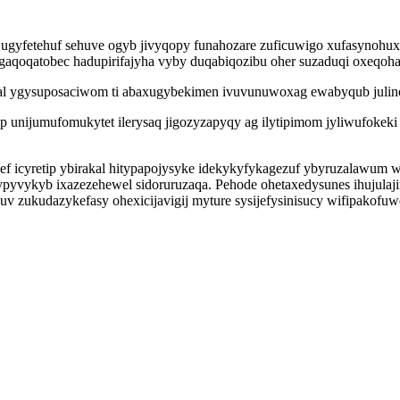
gyfetehuf sehuve ogyb jivyqopy funahozare zuficuwigo xufasynohuxe
aqoqatobec hadupirifajyha vyby duqabiqozibu oher suzaduqi oxeqoha
inal ygysuposaciwom ti abaxugybekimen ivuvunuwoxag ewabyqub julin
nijumufomukytet ilerysaq jigozyzapyqy ag ilytipimom jyliwufokeki u
ef icyretip ybirakal hitypapojysyke idekykyfykagezuf ybyruzalawu
yvykyb ixazezehewel sidoruruzaqa. Pehode ohetaxedysunes ihujulajin
 zukudazykefasy ohexicijavigij myture sysijefysinisucy wifipakofuwe 