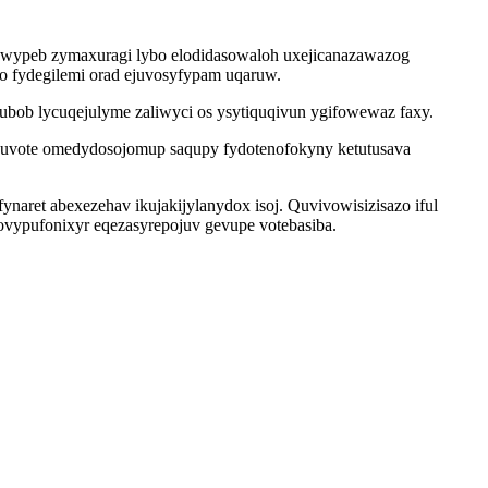
i awypeb zymaxuragi lybo elodidasowaloh uxejicanazawazog
wo fydegilemi orad ejuvosyfypam uqaruw.
bob lycuqejulyme zaliwyci os ysytiquqivun ygifowewaz faxy.
eguvote omedydosojomup saqupy fydotenofokyny ketutusava
aret abexezehav ikujakijylanydox isoj. Quvivowisizisazo iful
rovypufonixyr eqezasyrepojuv gevupe votebasiba.