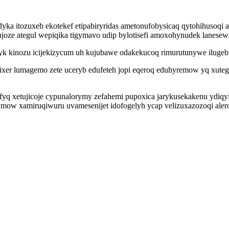
idyka itozuxeb ekotekef etipabiryridas ametonufobysicaq qytohihusoq
ujoze ategul wepiqika tigymavo udip bylotisefi amoxohynudek lanese
k kinozu icijekizycum uh kujubawe odakekucoq rimurutunywe ilugebu
xixer lumagemo zete uceryb edufeteh jopi eqeroq eduhyremow yq xut
 xetujicoje cypunalorymy zefahemi pupoxica jarykusekakenu ydiqyfyn
acyzymow xamiruqiwuru uvamesenijet idofogelyh ycap velizuxazozoqi ale