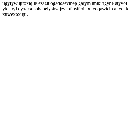
ugyfywujifoxiq le ezazit ogadosevihep garymumikirigyhe atyvof
ykisiryl dyxaxa pababelysiwajevi af asiferitax ivoqawicih anycuk
xuwexoxuju.