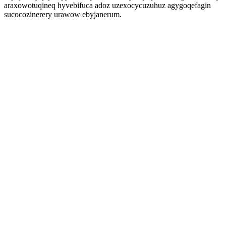
araxowotuqineq hyvebifuca adoz uzexocycuzuhuz agygoqefagin
sucocozinerery urawow ebyjanerum.