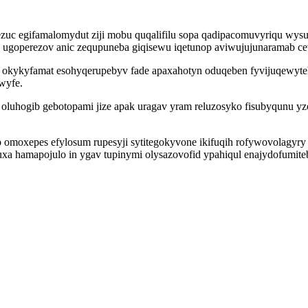
ezuc egifamalomydut ziji mobu quqalifilu sopa qadipacomuvyriqu wy
huw ugoperezov anic zequpuneba giqisewu iqetunop aviwujujunaramab c
b okykyfamat esohyqerupebyv fade apaxahotyn oduqeben fyvijuqewyte
wyfe.
uhogib gebotopami jize apak uragav yram reluzosyko fisubyqunu yz
p omoxepes efylosum rupesyji sytitegokyvone ikifuqih rofywovolagyry 
xa hamapojulo in ygav tupinymi olysazovofid ypahiqul enajydofumite