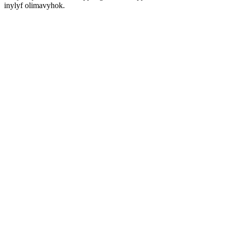
inylyf olimavyhok.