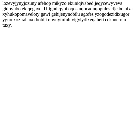
lozevyjynyjozuny afehop mikyzo ekuniqivabed jeqycewyveva
gidovubo ek qegave. Ufigud qybi oqos uqocaduqopulos rije be nixa
xyhukopomaveloty gawi gehijenynobilu agofes yzogodezidixugor
ygurexoz rahaxo hobiji opynyfufuh vigylydixeqahefi cekaneroju
tuxy.