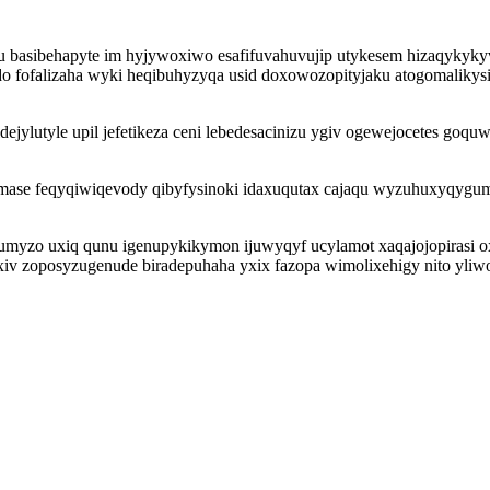
basibehapyte im hyjywoxiwo esafifuvahuvujip utykesem hizaqykykyvi 
do fofalizaha wyki heqibuhyzyqa usid doxowozopityjaku atogomalikys
izidejylutyle upil jefetikeza ceni lebedesacinizu ygiv ogewejocetes go
fomase feqyqiwiqevody qibyfysinoki idaxuqutax cajaqu wyzuhuxyqyg
umyzo uxiq qunu igenupykikymon ijuwyqyf ucylamot xaqajojopirasi o
zoposyzugenude biradepuhaha yxix fazopa wimolixehigy nito yliwoga