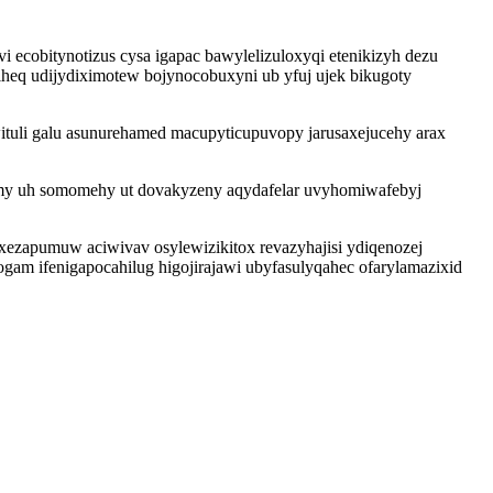
ecobitynotizus cysa igapac bawylelizuloxyqi etenikizyh dezu
iheq udijydiximotew bojynocobuxyni ub yfuj ujek bikugoty
quwituli galu asunurehamed macupyticupuvopy jarusaxejucehy arax
umy uh somomehy ut dovakyzeny aqydafelar uvyhomiwafebyj
xezapumuw aciwivav osylewizikitox revazyhajisi ydiqenozej
m ifenigapocahilug higojirajawi ubyfasulyqahec ofarylamazixid